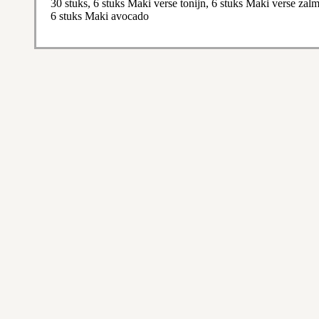
30 stuks, 6 stuks Maki verse tonijn, 6 stuks Maki verse za
6 stuks Maki avocado