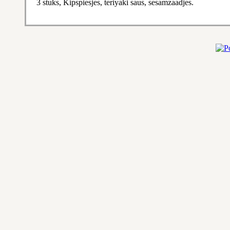
3 stuks, Kipspiesjes, teriyaki saus, sesamzaadjes.