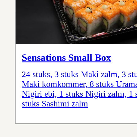
Sensations Small Box
24 stuks, 3 stuks Maki zalm, 3 st
Maki komkommer, 8 stuks Uramaki
Nigiri ebi, 1 stuks Nigiri zalm, 1
stuks Sashimi zalm