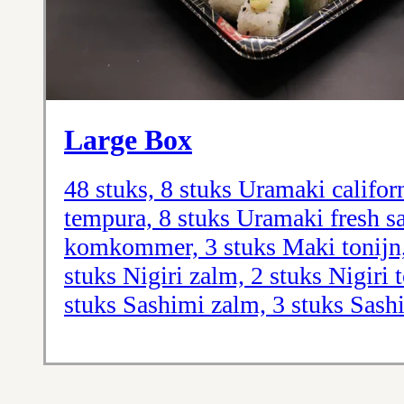
Large Box
48 stuks, 8 stuks Uramaki califor
tempura, 8 stuks Uramaki fresh s
komkommer, 3 stuks Maki tonijn,
stuks Nigiri zalm, 2 stuks Nigiri t
stuks Sashimi zalm, 3 stuks Sash