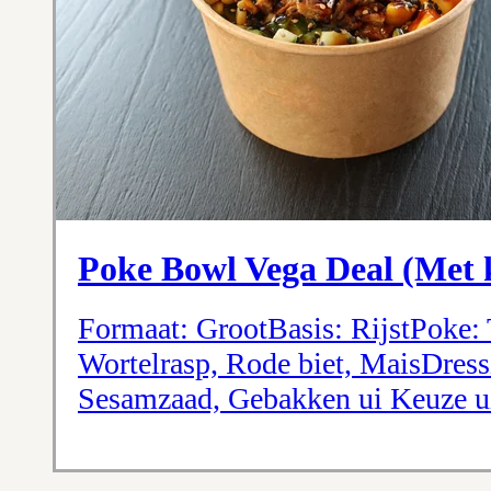
Poke Bowl Vega Deal (Met k
Formaat: GrootBasis: RijstPoke
Wortelrasp, Rode biet, MaisDress
Sesamzaad, Gebakken ui Keuze ui