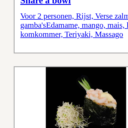
Share a bowl
Voor 2 personen, Rijst, Verse za
gamba'sEdamame, mango, mais, le
komkommer, Teriyaki, Massago