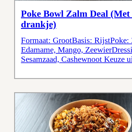
Poke Bowl Zalm Deal (Met 
drankje)
Formaat: GrootBasis: RijstPok
Edamame, Mango, ZeewierDressin
Sesamzaad, Cashewnoot Keuze ui